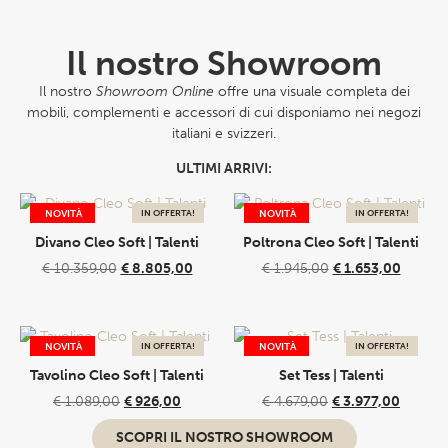
Il nostro Showroom
Il nostro
Showroom Online
offre una visuale completa dei
mobili, complementi e accessori di cui disponiamo nei negozi
italiani e svizzeri.
ULTIMI ARRIVI:
NOVITÀ
IN OFFERTA!
NOVITÀ
IN OFFERTA!
Divano Cleo Soft | Talenti
Poltrona Cleo Soft | Talenti
€
10.359,00
€
8.805,00
€
1.945,00
€
1.653,00
NOVITÀ
IN OFFERTA!
NOVITÀ
IN OFFERTA!
Tavolino Cleo Soft | Talenti
Set Tess | Talenti
€
1.089,00
€
926,00
€
4.679,00
€
3.977,00
SCOPRI IL NOSTRO SHOWROOM