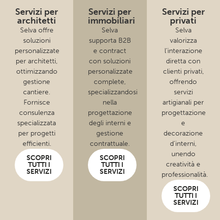
Servizi per
Servizi per
Servizi per
architetti
immobiliari
privati
Selva offre
Selva
Selva
soluzioni
supporta B2B
valorizza
personalizzate
e contract
l’interazione
per architetti,
con soluzioni
diretta con
ottimizzando
personalizzate
clienti privati,
gestione
complete,
offrendo
cantiere.
specializzandosi
servizi
Fornisce
nella
artigianali per
consulenza
progettazione
progettazione
specializzata
degli interni e
e
per progetti
gestione
decorazione
efficienti.
contrattuale.
d’interni,
unendo
SCOPRI
SCOPRI
creatività e
TUTTI I
TUTTI I
SERVIZI
SERVIZI
professionalità.
SCOPRI
TUTTI I
SERVIZI