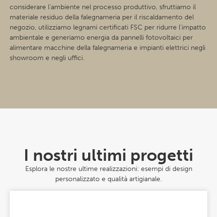
considerare l’ambiente nel processo produttivo, sfruttiamo il
materiale residuo della falegnameria per il riscaldamento del
negozio, utilizziamo legnami certificati FSC per ridurre l’impatto
ambientale e generiamo energia da pannelli fotovoltaici per
alimentare macchine della falegnameria e impianti elettrici negli
showroom e negli uffici.
I nostri ultimi progetti
Esplora le nostre ultime realizzazioni: esempi di design
personalizzato e qualità artigianale.