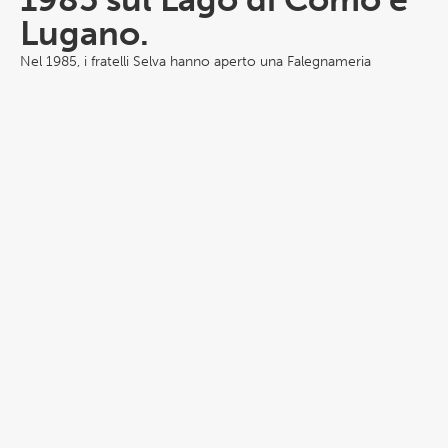
Lugano.
Nel 1985, i fratelli Selva hanno aperto una Falegnameria
specializzata in mobili su misura a Carlazzo, sul Lago di Como.
Nel tempo hanno voluto mantenere un tocco artigianale, ma
integrando costantemente le tecnologie in continua
evoluzione.
SCOPRI LA FALEGNAMERIA